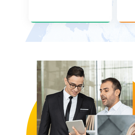
雇佣
适合在当地尚无实体但急需雇员
适合
的企业
提
查看更多