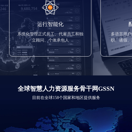
运行智能化
系统化管理正式员工、代雇员工和独
多语言用户
立顾问、个体承包人
职、请假、
全球智慧人力资源服务骨干网GSSN
目前在全球158个国家和地区提供服务